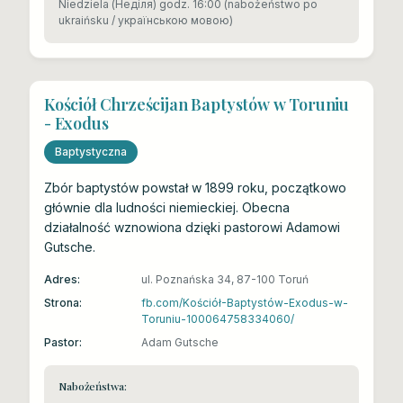
Niedziela (Неділя) godz. 16:00 (nabożeństwo po
ukraińsku / українською мовою)
Kościół Chrześcijan Baptystów w Toruniu
- Exodus
Baptystyczna
Zbór baptystów powstał w 1899 roku, początkowo
głównie dla ludności niemieckiej. Obecna
działalność wznowiona dzięki pastorowi Adamowi
Gutsche.
Adres:
ul. Poznańska 34, 87-100 Toruń
Strona:
fb.com/Kościół-Baptystów-Exodus-w-
Toruniu-100064758334060/
Pastor:
Adam Gutsche
Nabożeństwa: