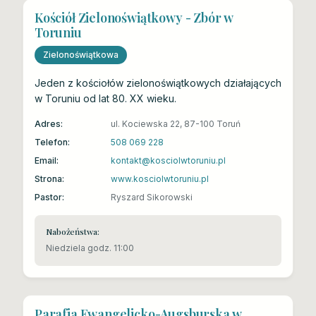
Kościół Zielonoświątkowy - Zbór w
Toruniu
Zielonoświątkowa
Jeden z kościołów zielonoświątkowych działających
w Toruniu od lat 80. XX wieku.
Adres:
ul. Kociewska 22, 87-100 Toruń
Telefon:
508 069 228
Email:
kontakt@kosciolwtoruniu.pl
Strona:
www.kosciolwtoruniu.pl
Pastor:
Ryszard Sikorowski
Nabożeństwa:
Niedziela godz. 11:00
Parafia Ewangelicko-Augsburska w