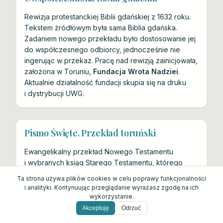
Rewizja protestanckiej Biblii gdańskiej z 1632 roku.
Tekstem źródłowym była sama Biblia gdańska.
Zadaniem nowego przekładu było dostosowanie jej
do współczesnego odbiorcy, jednocześnie nie
ingerując w przekaz. Pracę nad rewizją zainicjowała,
założona w Toruniu,
Fundacja Wrota Nadziei
.
Aktualnie działalność fundacji skupia się na druku
i dystrybucji UWG.
Pismo Święte. Przekład toruński
Ewangelikalny przekład Nowego Testamentu
i wybranych ksiąg Starego Testamentu, którego
pierwsze wydanie (wówczas sam NT) ukazało się
Ta strona używa plików cookies w celu poprawy funkcjonalności
jesienią 2017 roku. Wydawcą przekładu jest
i analityki. Kontynuując przeglądanie wyrażasz zgodę na ich
Fundacja Świadome Chrześcijaństwo
z Torunia.
wykorzystanie.
W skład komitetu redakcyjnego wchodzili: Michał
Akceptuję
Odrzuć
Basiewicz, Karol Czarnowski, Waldemar Kułakowski