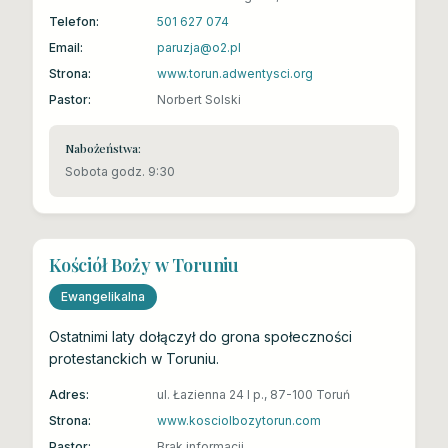
Telefon:
501 627 074
Email:
paruzja@o2.pl
Strona:
www.torun.adwentysci.org
Pastor:
Norbert Solski
Nabożeństwa:
Sobota godz. 9:30
Kościół Boży w Toruniu
Ewangelikalna
Ostatnimi laty dołączył do grona społeczności
protestanckich w Toruniu.
Adres:
ul. Łazienna 24 I p., 87-100 Toruń
Strona:
www.kosciolbozytorun.com
Pastor:
Brak informacji