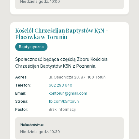
Niedziela godz. 10:00
Kościół Chrześcijan Baptystów K5N -
Placówka w Toruniu
Baptystyczna
Społeczność będąca częścią Zboru Kościoła
Chrześcijan Baptystów K5N z Poznania.
Adres:
ul. Osadnicza 20, 87-100 Toruń
Telefon:
602 293 640
Email:
k5ntorun@gmail.com
Strona:
fb.com/k5ntorun
Pastor:
Brak informacji
Nabożeństwa:
Niedziela godz. 10:30